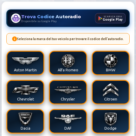
Trova Codice Autoradio
SCARICA ORA
Google Play
Disponibile su Google Play
Seleziona la marca del tuo veicolo per trovare il codice dell'autoradio.
Codice Autoradio Audi | Sbl
Aston Martin
Alfa Romeo
BMW
Chevrolet
Chrysler
Citroen
Dacia
DAF
Dodge