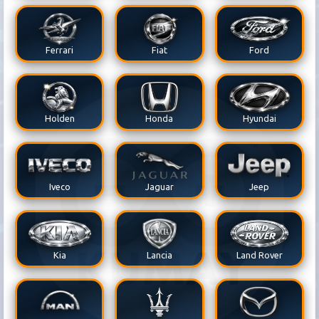
Ferrari
Fiat
Ford
Holden
Honda
Hyundai
Iveco
Jaguar
Jeep
Kia
Lancia
Land Rover