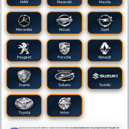
MAN
Maserati
Mazda
Mercedes
Nissan
Opel
Peugeot
Porsche
Renault
Scania
Subaru
Suzuki
Toyota
Volvo
Questo servizio di codice radio è destinato
esclusivamente ai proprietari legali di