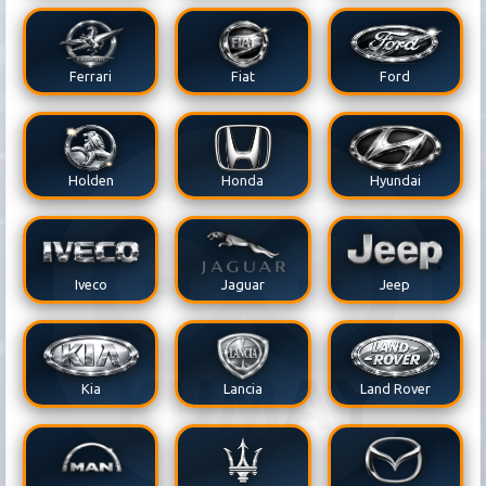
Ferrari
Fiat
Ford
Holden
Honda
Hyundai
Iveco
Jaguar
Jeep
Kia
Lancia
Land Rover