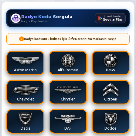
Radyo Kodu Sorgula
ŞİMDİ İNDİR
Google Play
Google Play'den İndir
Radyo kodunuzu bulmak için lütfen aracınızın markasını seçin.
Audi Radyo Kodu Sorgula | T
Aston Martin
Alfa Romeo
BMW
Chevrolet
Chrysler
Citroen
Dacia
DAF
Dodge