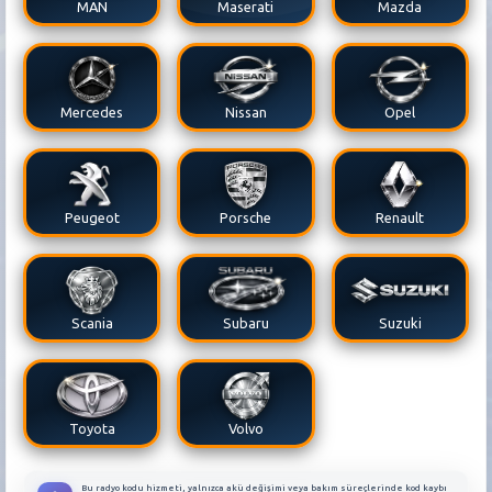
MAN
Maserati
Mazda
Mercedes
Nissan
Opel
Peugeot
Porsche
Renault
Scania
Subaru
Suzuki
Toyota
Volvo
Bu radyo kodu hizmeti, yalnızca akü değişimi veya bakım süreçlerinde kod kaybı