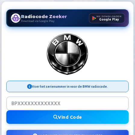
Radiocode Zoeker
NU DOWNLOADEN
Google Play
Download via Google Play
BMW Radiocode Zoeker | Au
Voer het serienummer in voor de BMW radiocode.
Vind Code