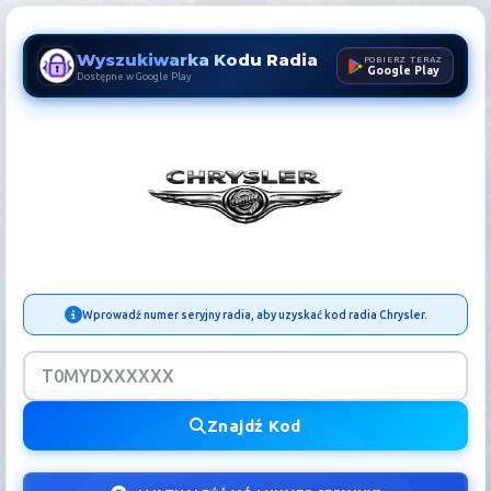
Wyszukiwarka Kodu Radia
POBIERZ TERAZ
Google Play
Dostępne w Google Play
Kod Radia Chrysler | Odblo
Wprowadź numer seryjny radia, aby uzyskać kod radia Chrysler.
Znajdź Kod