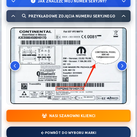
JAK ZNALEŹĆ MÓJ NUMER SERYJNY?
PRZYKŁADOWE ZDJĘCIA NUMERU SERYJNEGO
NASI SZANOWNI KLIENCI
POWRÓT DO WYBORU MARKI