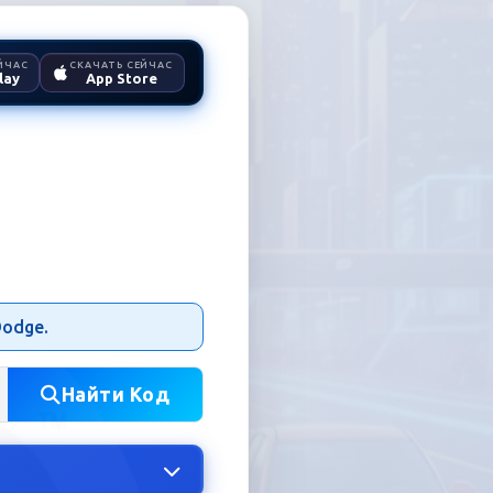
ЙЧАС
СКАЧАТЬ СЕЙЧАС
lay
App Store
 Радио
odge.
Найти Код