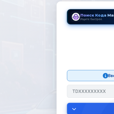
Поиск Кода Ма
Ищите быстрее.
Код Магнит
Вв