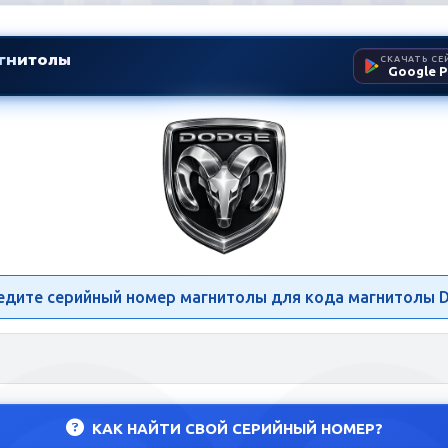
гнитолы
СКАЧАТЬ СЕ
Google P
олы Dodge | Разблокировка
едите серийный номер магнитолы для кода магнитолы D
КАК НАЙТИ СВОЙ СЕРИЙНЫЙ НОМЕР?