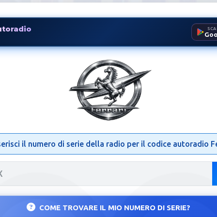
utoradio
SCA
Goo
adio Ferrari | Sblocco Radio
serisci il numero di serie della radio per il codice autoradio Fe
COME TROVARE IL MIO NUMERO DI SERIE?