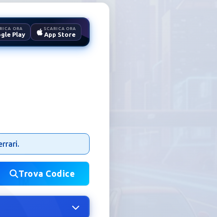
RICA ORA
SCARICA ORA
gle Play
App Store
rrari.
Trova Codice