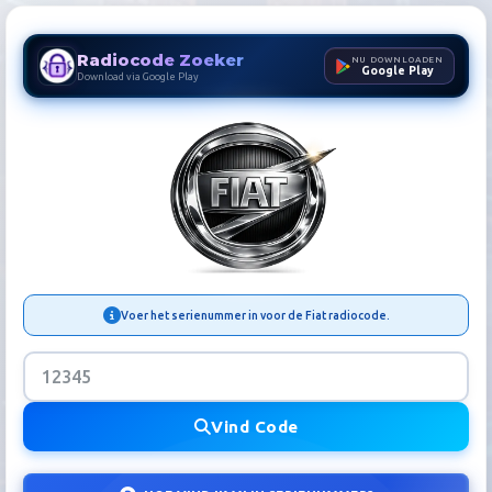
Radiocode Zoeker
NU DOWNLOADEN
Google Play
Download via Google Play
Fiat Radiocode Zoeker | Au
Voer het serienummer in voor de Fiat radiocode.
Vind Code