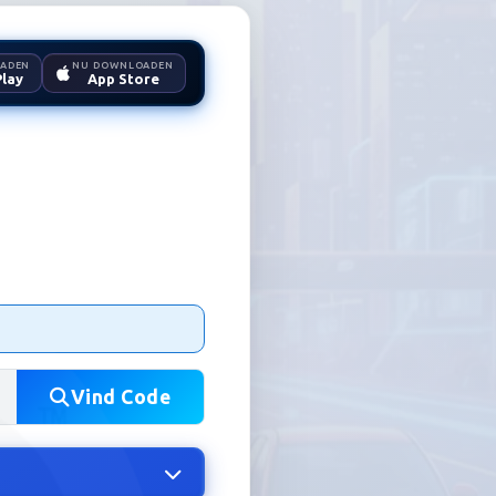
ADEN
NU DOWNLOADEN
lay
App Store
Vind Code