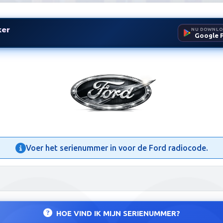
ker
NU DOWNLO
Google P
ode Zoeker | Autoradio Code
Voer het serienummer in voor de Ford radiocode.
HOE VIND IK MIJN SERIENUMMER?