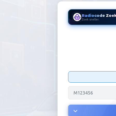
Radiocode Zoe
Zoek sneller.
Ford Radioc