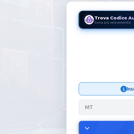
Trova Codice A
Cerca più velocemente.
Codice Auto
Ins