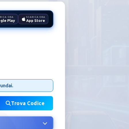
RICA ORA
SCARICA ORA
gle Play
App Store
o
yundai.
Trova Codice