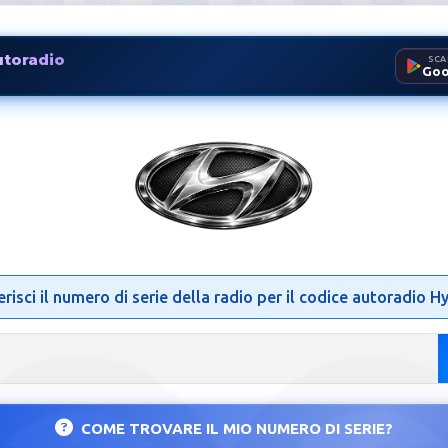
utoradio
SCA
Goo
radio Hyundai | Sblocco Radi
erisci il numero di serie della radio per il codice autoradio H
COME TROVARE IL MIO NUMERO DI SERIE?