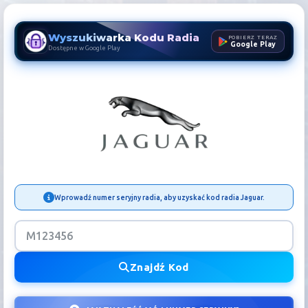
Wyszukiwarka Kodu Radia
POBIERZ TERAZ
Google Play
Dostępne w Google Play
Kod Radia Jaguar | Odbloko
Wprowadź numer seryjny radia, aby uzyskać kod radia Jaguar.
Znajdź Kod