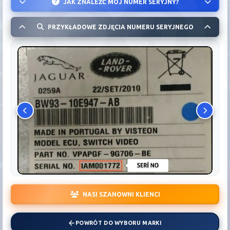
JAK ZNALEŹĆ MÓJ NUMER SERYJNY?
PRZYKŁADOWE ZDJĘCIA NUMERU SERYJNEGO
NASI SZANOWNI KLIENCI
POWRÓT DO WYBORU MARKI