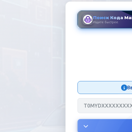
Поиск Кода Ма
Ищите быстрее.
Код Магнит
В