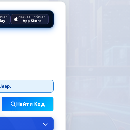
ЙЧАС
СКАЧАТЬ СЕЙЧАС
lay
App Store
Радио
Jeep.
Найти Код