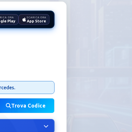
RICA ORA
SCARICA ORA
gle Play
App Store
io
ercedes.
Trova Codice