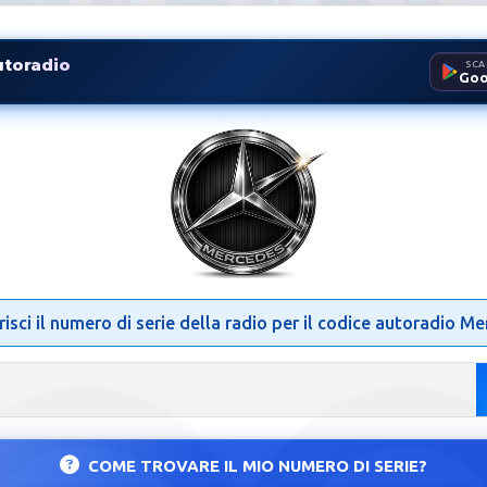
utoradio
SCA
Goo
radio Mercedes | Sblocco Rad
risci il numero di serie della radio per il codice autoradio M
COME TROVARE IL MIO NUMERO DI SERIE?