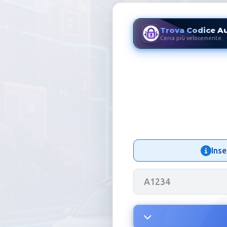
Trova Codice A
Cerca più velocemente.
Codice Auto
Inse