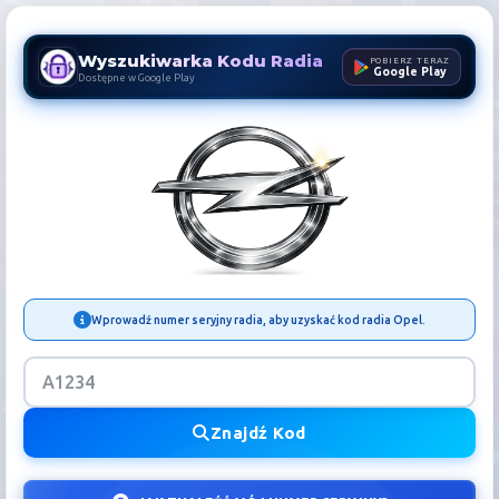
Wyszukiwarka Kodu Radia
POBIERZ TERAZ
Google Play
Dostępne w Google Play
Kod Radia Opel | Odblokowa
Wprowadź numer seryjny radia, aby uzyskać kod radia Opel.
Znajdź Kod