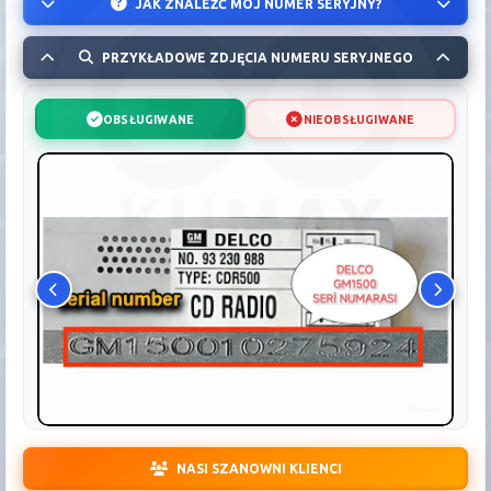
JAK ZNALEŹĆ MÓJ NUMER SERYJNY?
PRZYKŁADOWE ZDJĘCIA NUMERU SERYJNEGO
OBSŁUGIWANE
NIEOBSŁUGIWANE
NASI SZANOWNI KLIENCI