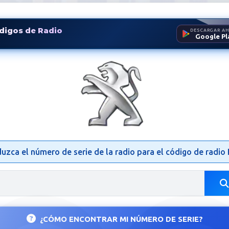
digos de Radio
DESCARGAR A
Google Pl
o Peugeot | Desbloquear Aut
duzca el número de serie de la radio para el código de radio
¿CÓMO ENCONTRAR MI NÚMERO DE SERIE?