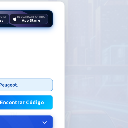
HORA
DESCARGAR AHORA
ay
App Store
oradio
 Peugeot.
Encontrar Código