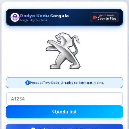
Radyo Kodu Sorgula
ŞİMDİ İNDİR
Google Play
Google Play'den İndir
Peugeot Radyo Kodu Sorgula
Peugeot Teyp Kodu için radyo seri numarasını girin.
Kodu Bul