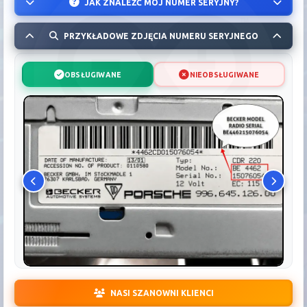
JAK ZNALEŹĆ MÓJ NUMER SERYJNY?
PRZYKŁADOWE ZDJĘCIA NUMERU SERYJNEGO
OBSŁUGIWANE
NIEOBSŁUGIWANE
NASI SZANOWNI KLIENCI