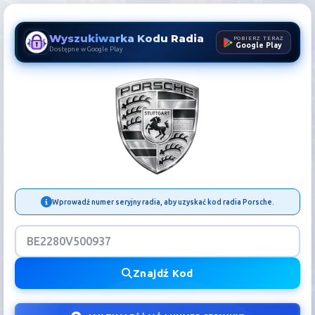
Wyszukiwarka Kodu Radia
POBIERZ TERAZ
Google Play
Dostępne w Google Play
Kod Radia Porsche | Odblok
Wprowadź numer seryjny radia, aby uzyskać kod radia Porsche.
Znajdź Kod