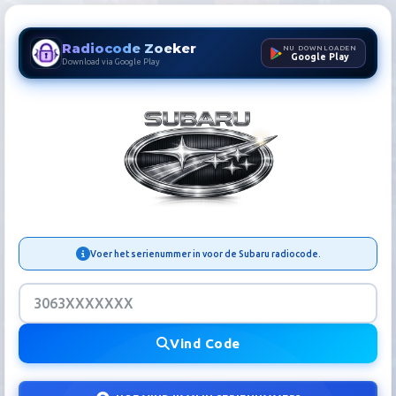
Radiocode Zoeker
NU DOWNLOADEN
Google Play
Download via Google Play
Subaru Radiocode Zoeker | 
Voer het serienummer in voor de Subaru radiocode.
Vind Code