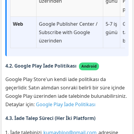
üzerinden
günü
Play
polit
Web
Google Publisher Center /
5-7 iş
Goog
Subscribe with Google
günü
takdi
üzerinden
bağlı
4.2. Google Play İade Politikası
Android
Google Play Store'un kendi iade politikası da
geçerlidir. Satın alımdan sonraki belirli bir süre içinde
Google Play üzerinden iade talebinde bulunabilirsiniz.
Detaylar için:
Google Play İade Politikası
4.3. İade Talep Süreci (Her İki Platform)
İade talebinizi
kumayblog@gmail.com
adresine