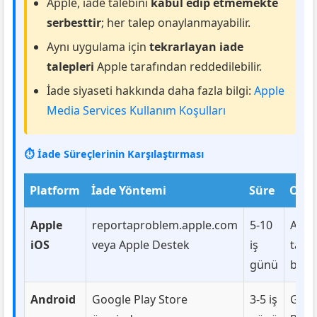
Apple, iade talebini
kabul edip etmemekte
serbesttir
; her talep onaylanmayabilir.
Aynı uygulama için
tekrarlayan iade
talepleri
Apple tarafından reddedilebilir.
İade siyaseti hakkında daha fazla bilgi:
Apple
Media Services Kullanım Koşulları
⏱ İade Süreçlerinin Karşılaştırması
Platform
İade Yöntemi
Süre
Ona
Apple
reportaproblem.apple.com
5-10
Appl
iOS
veya Apple Destek
iş
takdi
günü
bağlı
Android
Google Play Store
3-5 iş
Goog