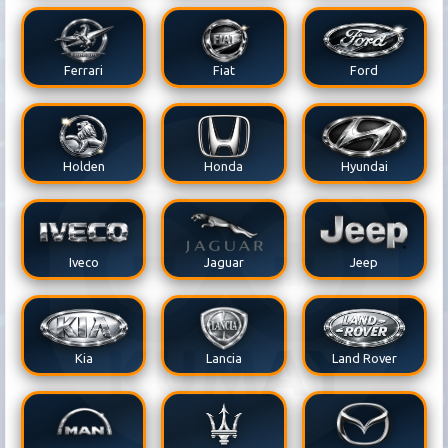
Ferrari
Fiat
Ford
Holden
Honda
Hyundai
Iveco
Jaguar
Jeep
Kia
Lancia
Land Rover