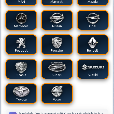
MAN
Maserati
Mazda
Mercedes
Nissan
Opel
Peugeot
Porsche
Renault
Scania
Subaru
Suzuki
Toyota
Volvo
Bu radyo kodu hizmeti, yalnızca akü değişimi veya bakım süreçlerinde kod kaybı