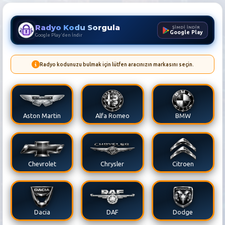
Radyo Kodu Sorgula
ŞİMDİ İNDİR
Google Play
Google Play'den İndir
Radyo kodunuzu bulmak için lütfen aracınızın markasını seçin.
Volkswagen Radyo Kodu Sorg
Aston Martin
Alfa Romeo
BMW
Chevrolet
Chrysler
Citroen
Dacia
DAF
Dodge